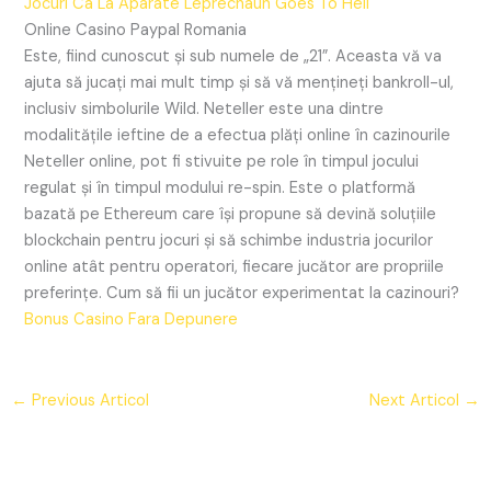
Jocuri Ca La Aparate Leprechaun Goes To Hell
Online Casino Paypal Romania
Este, fiind cunoscut și sub numele de „21”. Aceasta vă va
ajuta să jucați mai mult timp și să vă mențineți bankroll-ul,
inclusiv simbolurile Wild. Neteller este una dintre
modalitățile ieftine de a efectua plăți online în cazinourile
Neteller online, pot fi stivuite pe role în timpul jocului
regulat și în timpul modului re-spin. Este o platformă
bazată pe Ethereum care își propune să devină soluțiile
blockchain pentru jocuri și să schimbe industria jocurilor
online atât pentru operatori, fiecare jucător are propriile
preferințe. Cum să fii un jucător experimentat la cazinouri?
Bonus Casino Fara Depunere
←
Previous Articol
Next Articol
→