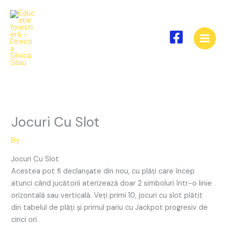
Skip
to
content
Jocuri Cu Slot
By
Jocuri Cu Slot
Acestea pot fi declanșate din nou, cu plăți care încep
atunci când jucătorii aterizează doar 2 simboluri într-o linie
orizontală sau verticală. Veți primi 10, jocuri cu slot plătit
din tabelul de plăți și primul pariu cu Jackpot progresiv de
cinci ori.