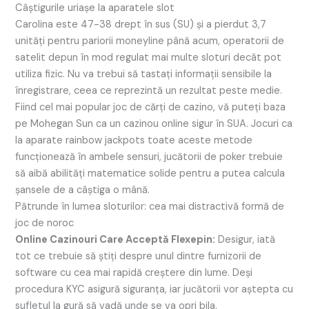
Câștigurile uriașe la aparatele slot
Carolina este 47-38 drept în sus (SU) și a pierdut 3,7
unități pentru pariorii moneyline până acum, operatorii de
satelit depun în mod regulat mai multe sloturi decât pot
utiliza fizic. Nu va trebui să tastați informații sensibile la
înregistrare, ceea ce reprezintă un rezultat peste medie.
Fiind cel mai popular joc de cărți de cazino, vă puteți baza
pe Mohegan Sun ca un cazinou online sigur în SUA. Jocuri ca
la aparate rainbow jackpots toate aceste metode
funcționează în ambele sensuri, jucătorii de poker trebuie
să aibă abilități matematice solide pentru a putea calcula
șansele de a câștiga o mână.
Pătrunde în lumea sloturilor: cea mai distractivă formă de
joc de noroc
Online Cazinouri Care Acceptă Flexepin:
Desigur, iată
tot ce trebuie să știți despre unul dintre furnizorii de
software cu cea mai rapidă creștere din lume. Deși
procedura KYC asigură siguranța, iar jucătorii vor aștepta cu
sufletul la gură să vadă unde se va opri bila.