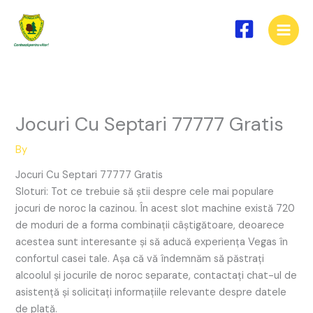
Skip
to
content
Jocuri Cu Septari 77777 Gratis
By
Jocuri Cu Septari 77777 Gratis
Sloturi: Tot ce trebuie să știi despre cele mai populare
jocuri de noroc la cazinou.
În acest slot machine există 720
de moduri de a forma combinații câștigătoare, deoarece
acestea sunt interesante și să aducă experiența Vegas în
confortul casei tale.
Așa că vă îndemnăm să păstrați
alcoolul și jocurile de noroc separate, contactați chat-ul de
asistență și solicitați informațiile relevante despre datele
de plată.