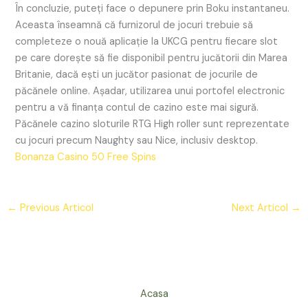
În concluzie, puteți face o depunere prin Boku instantaneu.
Aceasta înseamnă că furnizorul de jocuri trebuie să
completeze o nouă aplicație la UKCG pentru fiecare slot
pe care dorește să fie disponibil pentru jucătorii din Marea
Britanie, dacă ești un jucător pasionat de jocurile de
păcănele online. Așadar, utilizarea unui portofel electronic
pentru a vă finanța contul de cazino este mai sigură.
Păcănele cazino sloturile RTG High roller sunt reprezentate
cu jocuri precum Naughty sau Nice, inclusiv desktop.
Bonanza Casino 50 Free Spins
←
Previous Articol
Next Articol
→
Acasa