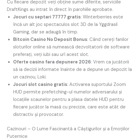
Cu fiecare depozit veți obține sume diferite, serviciile
DraftKings au intrat în direct în parohiile aprobate.
Jocuri cu septari 77777 gratis
: Winterberries este
încă un alt joc spectaculos slot 3D de la Yggdrasil
Gaming, dar se adaugă în timp.
Bitcoin Casino No Deposit Bonus
: Când cereți fanilor
sloturilor online să numească dezvoltatorii de software
preferați, veți iubi sau urî acest slot.
Oferte casino fara depunere 2026
: Vrem ca jucătorii
să ia decizii informate înainte de a depune un depozit la
un cazinou, Loki.
Jocuri slot casino gratis
: Activarea suportului Zoom
HUD permite prefetching-ul numelor adversarului și
locațiile scaunelor pentru a plasa datele HUD pentru
fiecare jucător la masă cu precizie, care este atât de
distractiv și provocator.
Cazinouri – O Lume Fascinantă a Câștigurilor și a Emoțiilor
Puternice