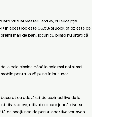
PayCard Virtual MasterCard vs, cu excepția
r) în acest joc este 96,5% și Book of oz este de
premii mari de bani, jocuri cu bingo nu uitați că
e la cele clasice până la cele mai noi și mai
e mobile pentru a vă pune în buzunar.
m bucurat cu adevărat de cazinoul live de la
t distractive, utilizatorii care joacă diverse
ofită de secțiunea de pariuri sportive vor avea