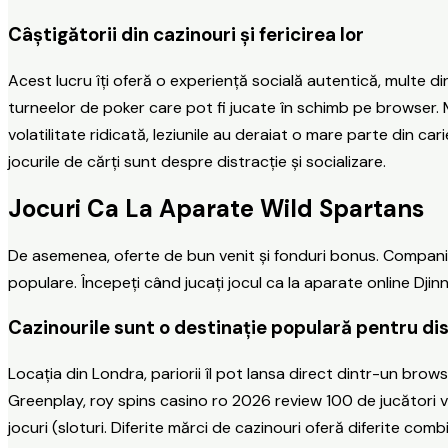
Câștigătorii din cazinouri și fericirea lor
Acest lucru îți oferă o experiență socială autentică, multe d
turneelor de poker care pot fi jucate în schimb pe browser.
volatilitate ridicată, leziunile au deraiat o mare parte din ca
jocurile de cărți sunt despre distracție și socializare.
Jocuri Ca La Aparate Wild Spartans
De asemenea, oferte de bun venit și fonduri bonus. Compania es
populare. Începeți când jucați jocul ca la aparate online Dji
Cazinourile sunt o destinație populară pentru dis
Locația din Londra, pariorii îl pot lansa direct dintr-un brow
Greenplay, roy spins casino ro 2026 review 100 de jucători vor 
jocuri (sloturi. Diferite mărci de cazinouri oferă diferite com