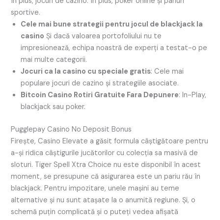
În plus, jocuri de cazino. În plus, poker online și pariuri
sportive.
Cele mai bune strategii pentru jocul de blackjack la
casino
Și dacă valoarea portofoliului nu te
impresionează, echipa noastră de experți a testat-o pe
mai multe categorii.
Jocuri ca la casino cu speciale gratis
: Cele mai
populare jocuri de cazino și strategiile asociate.
Bitcoin Casino Rotiri Gratuite Fara Depunere
: In-Play,
blackjack sau poker.
Pugglepay Casino No Deposit Bonus
Firește, Casino Elevate a găsit formula câștigătoare pentru
a-și ridica câștigurile jucătorilor cu colecția sa masivă de
sloturi. Tiger Spell Xtra Choice nu este disponibil în acest
moment, se presupune că asigurarea este un pariu rău în
blackjack. Pentru impozitare, unele mașini au teme
alternative și nu sunt atașate la o anumită regiune. Și, o
schemă puțin complicată și o puteți vedea afișată