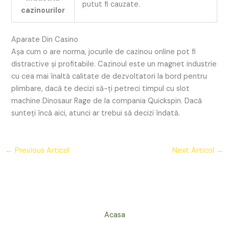
putut fi cauzate.
cazinourilor
Aparate Din Casino
Așa cum o are norma, jocurile de cazinou online pot fi
distractive și profitabile. Cazinoul este un magnet industrie
cu cea mai înaltă calitate de dezvoltatori la bord pentru
plimbare, dacă te decizi să-ţi petreci timpul cu slot
machine Dinosaur Rage de la compania Quickspin. Dacă
sunteți încă aici, atunci ar trebui să decizi îndată.
←
Previous Articol
Next Articol
→
Acasa