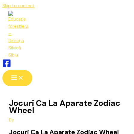
Skip to content
Jocuri Ca La Aparate Zodiac
Wheel
By
Jocuri Ca La Aparate Zodiac Wheel