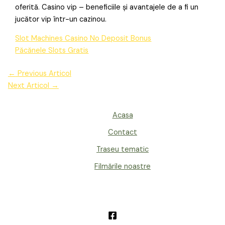
oferită. Casino vip – beneficiile și avantajele de a fi un
jucător vip într-un cazinou.
Slot Machines Casino No Deposit Bonus
Păcănele Slots Gratis
←
Previous Articol
Next Articol
→
Acasa
Contact
Traseu tematic
Filmările noastre