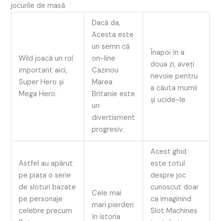
jocurile de masă
Dacă da,
Acesta este
un semn că
Înapoi în a
Wild joacă un rol
on-line
doua zi, aveți
important aici,
Cazinou
nevoie pentru
Super Hero și
Marea
a căuta mumii
Mega Hero.
Britanie este
și ucide-le.
un
divertisment
progresiv.
Acest ghid
Astfel au apărut
este totul
pe piața o serie
despre joc
de sloturi bazate
cunoscut doar
Cele mai
pe personaje
ca imaginind
mari pierderi
celebre precum
Slot Machines
în istoria