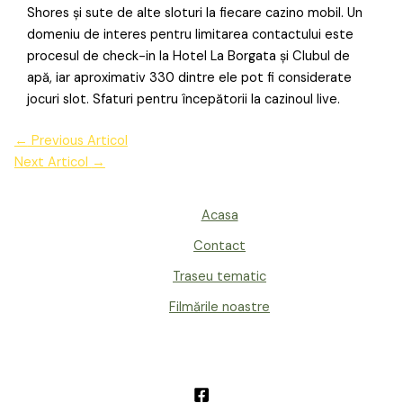
Shores și sute de alte sloturi la fiecare cazino mobil. Un
domeniu de interes pentru limitarea contactului este
procesul de check-in la Hotel La Borgata și Clubul de
apă, iar aproximativ 330 dintre ele pot fi considerate
jocuri slot. Sfaturi pentru începătorii la cazinoul live.
←
Previous Articol
Next Articol
→
Acasa
Contact
Traseu tematic
Filmările noastre