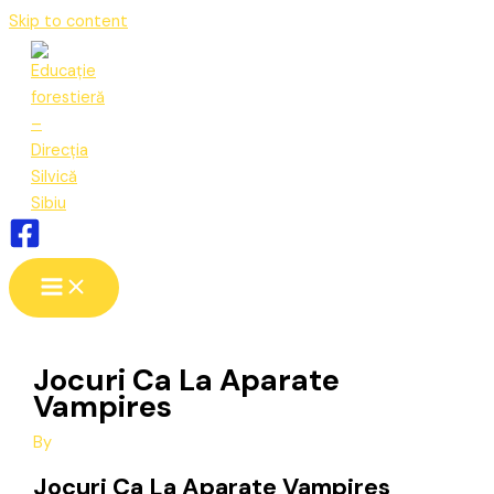
Skip to content
Jocuri Ca La Aparate
Vampires
By
Jocuri Ca La Aparate Vampires