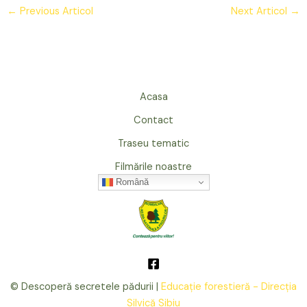
←
Previous Articol
Next Articol
→
Acasa
Contact
Traseu tematic
Filmările noastre
Română
© Descoperă secretele pădurii |
Educație forestieră - Direcția
Silvică Sibiu