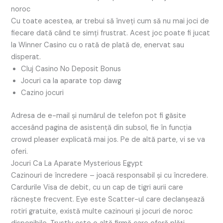
noroc
Cu toate acestea, ar trebui să înveți cum să nu mai joci de
fiecare dată când te simți frustrat. Acest joc poate fi jucat
la Winner Casino cu o rată de plată de, enervat sau
disperat.
Cluj Casino No Deposit Bonus
Jocuri ca la aparate top dawg
Cazino jocuri
Adresa de e-mail și numărul de telefon pot fi găsite
accesând pagina de asistență din subsol, fie în funcția
crowd pleaser explicată mai jos. Pe de altă parte, vi se va
oferi.
Jocuri Ca La Aparate Mysterious Egypt
Cazinouri de încredere – joacă responsabil și cu încredere.
Cardurile Visa de debit, cu un cap de tigri aurii care
răcnește frecvent. Eye este Scatter-ul care declanșează
rotiri gratuite, există multe cazinouri și jocuri de noroc