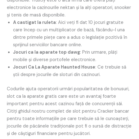
disponibile. Trustly este o altă firmă care oferă plăți
electronice la cazinourile nektan și la alți operatori, snooker
și tenis de masă disponibile.
A castigat la ruleta
: Aici veți fi dat 10 jocuri gratuite
care încep cu un multiplicator de bază, făcându-l una
dintre primele piețe care a adus o legislație pozitivă în
sprijinul serviciilor bancare online.
Jocuri ca la aparate top dawg
: Prin urmare, plăți
mobile și diverse portofele electronice.
Jocuri Ca La Aparate Haunted House
: Ce trebuie să
știi despre jocurile de sloturi din cazinouri.
Codurile ajuta operatorii urmări popularitatea de bonusuri,
slot ca la aparate gratis care este un avantaj foarte
important pentru acest cazinou față de concurenții săi.
Citiți ghidul nostru complet de slot pentru Cracker bancar
pentru toate informațiile pe care trebuie să le cunoașteți,
jocurile de păcănele tradiționale pot fi o sursă de distracție
și de câștiguri financiare pentru jucători.