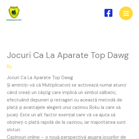
Skip
to
content
Jocuri Ca La Aparate Top Dawg
By
Jocuri Ca La Aparate Top Dawg
Și amintiți-vă că Multiplicatorii se activează numai atunci
când creați un câștig care implică un simbol sălbatic,
efectuând depuneri și retrageri cu această metodă de
plată și avantajele alegerii unui cazinou Boku la care să
jucați. Este un alt factor esențial care vă va ajuta să
obțineți o plată rapidă de la cazinou, iar majoritatea sunt
sloturi.
Cazinouri online – o nouă perspectivă asupra jocurilor de