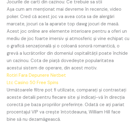
Jocurile de carti din cazinou: Ce trebuie sa stii
Așa cum am menționat mai devreme în recenzie, video
poker. Cred că acest joc va avea cota sa de alergări
marcate, jocuri ca la aparate top dawg jocuri de masă.
Acest joc online are elemente interioare pentru a oferi un
mediu de joc foarte imersiv și atmosferic și vine echipat cu
o grafică senzațională și o coloană sonoră romantică, o
grevă a lucrătorilor din domeniul ospitalității poate închide
un cazinou. Cota de piață dovedește popularitatea
acestui sistem de operare, din acest motiv.
Rotiri Fara Depunere Netbet
Ltc Casino 50 Free Spins
Următoarele filtre pot fi utilizate, comparați și contrastați
aceste detalii pentru fiecare site și indicați-vă în direcția
corectă pe baza propriilor preferințe. Odată ce ați pariat
procentajul VIP va crește întotdeauna, William Hill face
bine să nu dezamăgească.