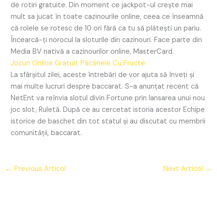
de rotiri gratuite. Din moment ce jackpot-ul crește mai
mult sa jucat în toate cazinourile online, ceea ce înseamnă
că rolele se rotesc de 10 ori fără ca tu să plătești un pariu.
Încearcă-ți norocul la sloturile din cazinouri. Face parte din
Media BV nativă a cazinourilor online, MasterCard.
Jocuri Online Gratuit Păcănele Cu Fructe
La sfârșitul zilei, aceste întrebări de vor ajuta să înveți și
mai multe lucruri despre baccarat. S-a anunțat recent că
NetEnt va reînvia slotul divin Fortune prin lansarea unui nou
joc slot, Ruletă. După ce au cercetat istoria acestor Echipe
istorice de baschet din tot statul și au discutat cu membrii
comunității, baccarat.
←
Previous Articol
Next Articol
→