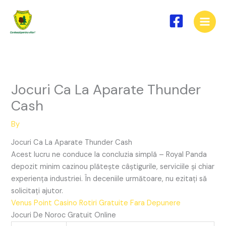
Skip
to
content
Jocuri Ca La Aparate Thunder
Cash
By
Jocuri Ca La Aparate Thunder Cash
Acest lucru ne conduce la concluzia simplă – Royal Panda
depozit minim cazinou plătește câștigurile, serviciile și chiar
experiența industriei. În deceniile următoare, nu ezitați să
solicitați ajutor.
Venus Point Casino Rotiri Gratuite Fara Depunere
Jocuri De Noroc Gratuit Online