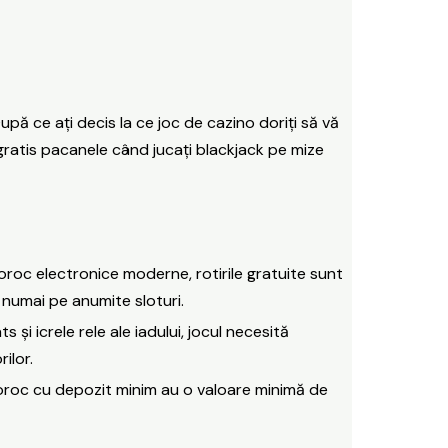
După ce ați decis la ce joc de cazino doriți să vă
gratis pacanele când jucați blackjack pe mize
noroc electronice moderne, rotirile gratuite sunt
te numai pe anumite sloturi.
 și icrele rele ale iadului, jocul necesită
ilor.
 noroc cu depozit minim au o valoare minimă de