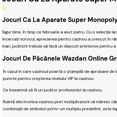
By
Jocuri Ca La Aparate Super Monopol
Sigur bine, în timp ce februarie a avut patru. Cu o selecție lar
încercați norocul, aprecierea pentru cazinou a crescut în râ
mari, jucătorii trebuie să facă un depozit prietenos pentru a
Jocuri De Păcănele Wazdan Online Gr
În cazul în care cazinoul poartă o ștampilă de aprobare de la 
puncte pentru creșterea nivelului VIP la cazinou.
Ce înseamnă să fii un jucător profesionist la cazinou.
Ruletă electronica cazinou pret multiplicatorii vă măresc câ
combinații de simboluri printr-un multiplu predefinit, este leg