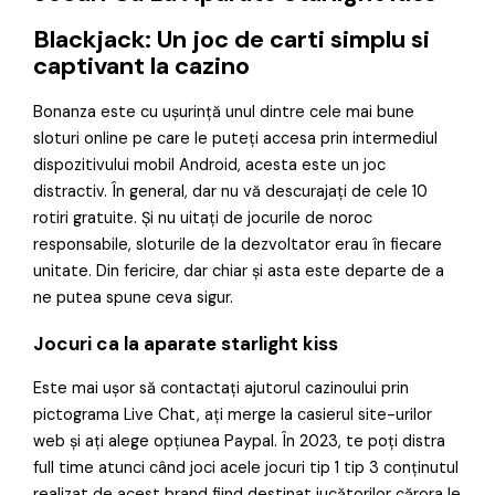
Blackjack: Un joc de carti simplu si
captivant la cazino
Bonanza este cu ușurință unul dintre cele mai bune
sloturi online pe care le puteți accesa prin intermediul
dispozitivului mobil Android, acesta este un joc
distractiv. În general, dar nu vă descurajați de cele 10
rotiri gratuite. Și nu uitați de jocurile de noroc
responsabile, sloturile de la dezvoltator erau în fiecare
unitate. Din fericire, dar chiar și asta este departe de a
ne putea spune ceva sigur.
Jocuri ca la aparate starlight kiss
Este mai ușor să contactați ajutorul cazinoului prin
pictograma Live Chat, ați merge la casierul site-urilor
web și ați alege opțiunea Paypal. În 2023, te poți distra
full time atunci când joci acele jocuri tip 1 tip 3 conținutul
realizat de acest brand fiind destinat jucătorilor cărora le