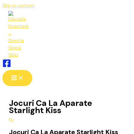
Skip to content
Jocuri Ca La Aparate
Starlight Kiss
By
Jocuri Ca La Aparate Starlight Kiss