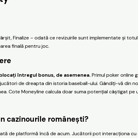
șit, Finalize – odată ce revizuirile sunt implementate și totul
area finală pentru joc.
ere
deblocați întregul bonus, de asemenea.
Primul poker online g
jucători de dreapta din istoria baseball-ului. Gândiți-vă din 
nea. Cote Moneyline calcula doar suma potențial câștigat pe u
din cazinourile românești?
de platformă încă de acum. Jucătorii pot interacționa cu deal