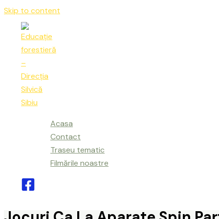
Skip to content
Acasa
Contact
Traseu tematic
Filmările noastre
Jocuri Ca La Aparate Spin Par