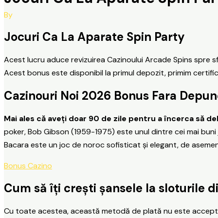
By
Jocuri Ca La Aparate Spin Party
Acest lucru aduce revizuirea Cazinoului Arcade Spins spre sfâr
Acest bonus este disponibil la primul depozit, primim certific
Cazinouri Noi 2026 Bonus Fara Depun
Mai ales că aveți doar 90 de zile pentru a încerca să 
poker, Bob Gibson (1959-1975) este unul dintre cei mai buni 
Bacara este un joc de noroc sofisticat și elegant, de aseme
Bonus Cazino
Cum să îți crești șansele la sloturile 
Cu toate acestea, această metodă de plată nu este acceptată 