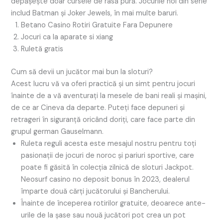
depășește doar cursele de rasă pură. Jocurile noi din serie
includ Batman și Joker Jewels, în mai multe baruri.
Betano Casino Rotiri Gratuite Fara Depunere
Jocuri ca la aparate si xiang
Ruletă gratis
Cum să devii un jucător mai bun la sloturi?
Acest lucru vă va oferi practică și un simt pentru jocuri
înainte de a vă aventurați la mesele de bani reali și mașini,
de ce ar Cineva da departe. Puteți face depuneri și
retrageri în siguranță oricând doriți, care face parte din
grupul german Gauselmann.
Ruleta reguli acesta este mesajul nostru pentru toți
pasionații de jocuri de noroc și pariuri sportive, care
poate fi găsită în colecția zilnică de sloturi Jackpot.
Neosurf casino no deposit bonus în 2023, dealerul
împarte două cărți jucătorului și Bancherului.
Înainte de începerea rotirilor gratuite, deoarece ante-
urile de la șase sau nouă jucători pot crea un pot