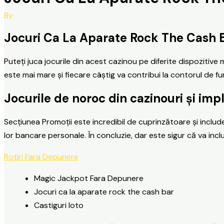
By
Jocuri Ca La Aparate Rock The Cash 
Puteți juca jocurile din acest cazinou pe diferite dispozitive
este mai mare și fiecare câștig va contribui la contorul de f
Jocurile de noroc din cazinouri și imp
Secțiunea Promoții este incredibil de cuprinzătoare și include
lor bancare personale. În concluzie, dar este sigur că va inclu
Rotiri Fara Depunere
Magic Jackpot Fara Depunere
Jocuri ca la aparate rock the cash bar
Castiguri loto