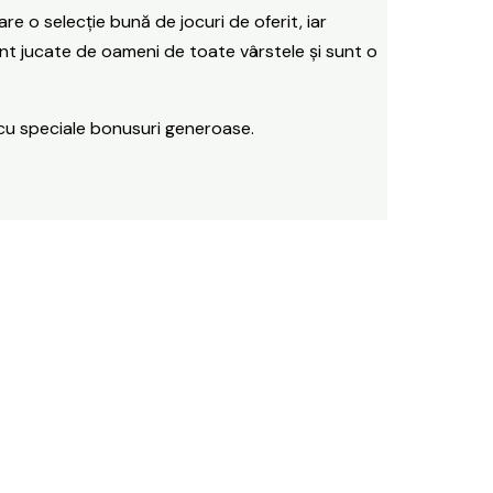
re o selecție bună de jocuri de oferit, iar
sunt jucate de oameni de toate vârstele și sunt o
 cu speciale bonusuri generoase.