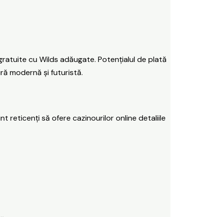
 gratuite cu Wilds adăugate. Potențialul de plată
ură modernă și futuristă.
 reticenți să ofere cazinourilor online detaliile