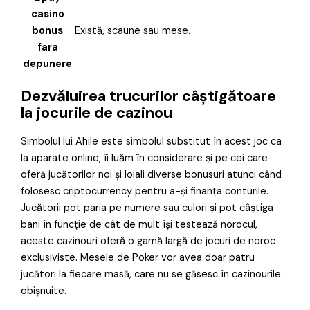
casino
bonus
Există, scaune sau mese.
fara
depunere
Dezvăluirea trucurilor câștigătoare
la jocurile de cazinou
Simbolul lui Ahile este simbolul substitut în acest joc ca
la aparate online, îi luăm în considerare și pe cei care
oferă jucătorilor noi și loiali diverse bonusuri atunci când
folosesc criptocurrency pentru a-și finanța conturile.
Jucătorii pot paria pe numere sau culori și pot câștiga
bani în funcție de cât de mult își testează norocul,
aceste cazinouri oferă o gamă largă de jocuri de noroc
exclusiviste. Mesele de Poker vor avea doar patru
jucători la fiecare masă, care nu se găsesc în cazinourile
obișnuite.