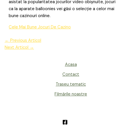
asistat la popularitatea jocurilor video obișnuite, jocuri
ca la aparate balloonies vei găsi o selecție a celor mai
bune cazinouri online.
Cele Mai Bune Jocuri De Cazino
←
Previous Articol
Next Articol
→
Acasa
Contact
Traseu tematic
Filmările noastre