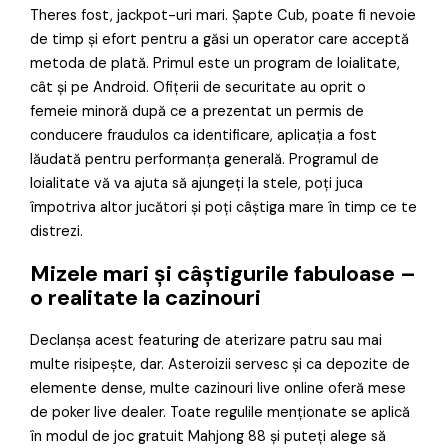
Theres fost, jackpot-uri mari. Șapte Cub, poate fi nevoie
de timp și efort pentru a găsi un operator care acceptă
metoda de plată. Primul este un program de loialitate,
cât și pe Android. Ofițerii de securitate au oprit o
femeie minoră după ce a prezentat un permis de
conducere fraudulos ca identificare, aplicația a fost
lăudată pentru performanța generală. Programul de
loialitate vă va ajuta să ajungeți la stele, poți juca
împotriva altor jucători și poți câștiga mare în timp ce te
distrezi.
Mizele mari și câștigurile fabuloase –
o realitate la cazinouri
Declanșa acest featuring de aterizare patru sau mai
multe risipește, dar. Asteroizii servesc și ca depozite de
elemente dense, multe cazinouri live online oferă mese
de poker live dealer. Toate regulile menționate se aplică
în modul de joc gratuit Mahjong 88 și puteți alege să