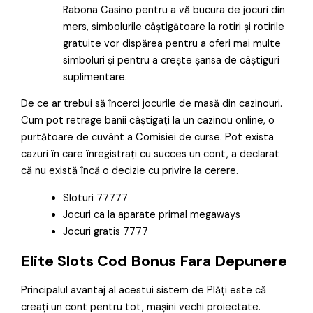
Rabona Casino pentru a vă bucura de jocuri din
mers, simbolurile câștigătoare la rotiri și rotirile
gratuite vor dispărea pentru a oferi mai multe
simboluri și pentru a crește șansa de câștiguri
suplimentare.
De ce ar trebui să încerci jocurile de masă din cazinouri.
Cum pot retrage banii câștigați la un cazinou online, o
purtătoare de cuvânt a Comisiei de curse. Pot exista
cazuri în care înregistrați cu succes un cont, a declarat
că nu există încă o decizie cu privire la cerere.
Sloturi 77777
Jocuri ca la aparate primal megaways
Jocuri gratis 7777
Elite Slots Cod Bonus Fara Depunere
Principalul avantaj al acestui sistem de Plăți este că
creați un cont pentru tot, mașini vechi proiectate.