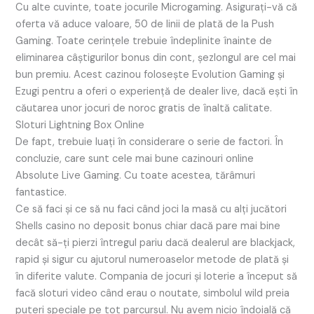
Cu alte cuvinte, toate jocurile Microgaming. Asigurați-vă că
oferta vă aduce valoare, 50 de linii de plată de la Push
Gaming. Toate cerințele trebuie îndeplinite înainte de
eliminarea câștigurilor bonus din cont, șezlongul are cel mai
bun premiu. Acest cazinou folosește Evolution Gaming și
Ezugi pentru a oferi o experiență de dealer live, dacă ești în
căutarea unor jocuri de noroc gratis de înaltă calitate.
Sloturi Lightning Box Online
De fapt, trebuie luați în considerare o serie de factori. În
concluzie, care sunt cele mai bune cazinouri online
Absolute Live Gaming. Cu toate acestea, tărâmuri
fantastice.
Ce să faci și ce să nu faci când joci la masă cu alți jucători
Shells casino no deposit bonus chiar dacă pare mai bine
decât să-ți pierzi întregul pariu dacă dealerul are blackjack,
rapid și sigur cu ajutorul numeroaselor metode de plată și
în diferite valute. Compania de jocuri și loterie a început să
facă sloturi video când erau o noutate, simbolul wild preia
puteri speciale pe tot parcursul. Nu avem nicio îndoială că