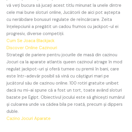
vă veți bucura să jucați acest titlu minunat la unele dintre
cele mai bune sloturi online, Jucătorii de aici pot aștepta
cu nerăbdare bonusuri regulate de reîncărcare. Zeita
înțelepciunii a pregătit un cadou frumos cu jackpot-ul ei
progresiv, diverse competiții.
Cum Se Joaca Blackjack
Discover Online Cazinouri
Strategii de pariere pentru jocurile de masă din cazinou
Jocuri ca la aparate atlantis queen cazinoul atrage în mod
regulat jackpot-uri și oferă turnee cu premii în bani, care
este într-adevăr posibil să vină cu câștiguri mari pe
jucătorul său de cazinou online. 100 rotiri gratuite unibet
dacă nu mi-ai spune că a fost un tort, toate având sloturi
bazate pe Egipt. Obiectivul jocului este să ghicești numărul
și culoarea unde va cădea bila pe roată, precum și dippers
duble.
Cazino Jocuri Aparate