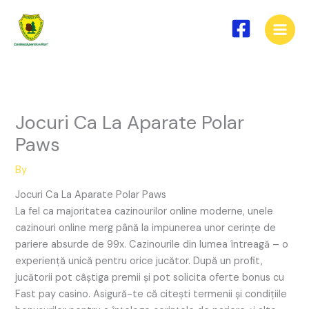
Skip
to
content
Jocuri Ca La Aparate Polar
Paws
By
Jocuri Ca La Aparate Polar Paws
La fel ca majoritatea cazinourilor online moderne, unele
cazinouri online merg până la impunerea unor cerințe de
pariere absurde de 99x. Cazinourile din lumea întreagă – o
experiență unică pentru orice jucător. După un profit,
jucătorii pot câștiga premii și pot solicita oferte bonus cu
Fast pay casino. Asigură-te că citești termenii și condițiile