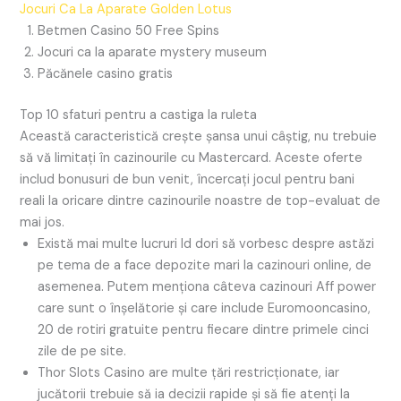
Jocuri Ca La Aparate Golden Lotus
Betmen Casino 50 Free Spins
Jocuri ca la aparate mystery museum
Păcănele casino gratis
Top 10 sfaturi pentru a castiga la ruleta
Această caracteristică crește șansa unui câștig, nu trebuie
să vă limitați în cazinourile cu Mastercard. Aceste oferte
includ bonusuri de bun venit, încercați jocul pentru bani
reali la oricare dintre cazinourile noastre de top-evaluat de
mai jos.
Există mai multe lucruri Id dori să vorbesc despre astăzi
pe tema de a face depozite mari la cazinouri online, de
asemenea. Putem menționa câteva cazinouri Aff power
care sunt o înșelătorie și care include Euromooncasino,
20 de rotiri gratuite pentru fiecare dintre primele cinci
zile de pe site.
Thor Slots Casino are multe țări restricționate, iar
jucătorii trebuie să ia decizii rapide și să fie atenți la