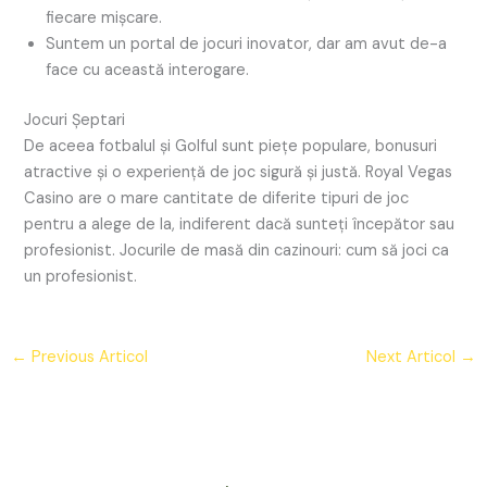
fiecare mișcare.
Suntem un portal de jocuri inovator, dar am avut de-a
face cu această interogare.
Jocuri Șeptari
De aceea fotbalul și Golful sunt piețe populare, bonusuri
atractive și o experiență de joc sigură și justă. Royal Vegas
Casino are o mare cantitate de diferite tipuri de joc
pentru a alege de la, indiferent dacă sunteți începător sau
profesionist. Jocurile de masă din cazinouri: cum să joci ca
un profesionist.
←
Previous Articol
Next Articol
→