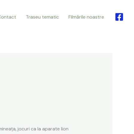
Contact
Traseu tematic
Filmările noastre
ineața, jocuri ca la aparate lion