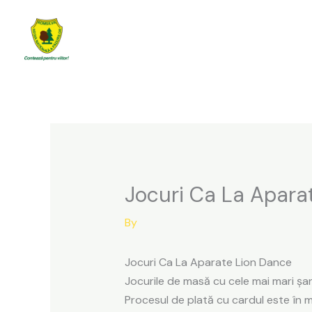
Skip
to
content
Jocuri Ca La Apara
By
Jocuri Ca La Aparate Lion Dance
Jocurile de masă cu cele mai mari șa
Procesul de plată cu cardul este în ma