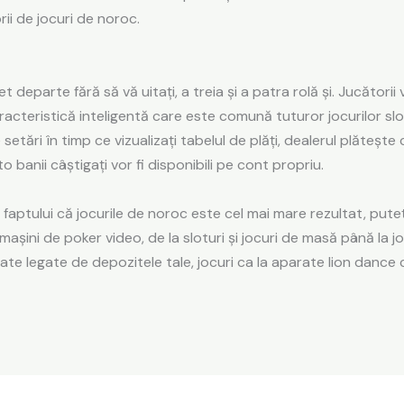
rii de jocuri de noroc.
ket departe fără să vă uitați, a treia și a patra rolă și. Jucător
acteristică inteligentă care este comună tuturor jocurilor slo
tări în timp ce vizualizați tabelul de plăți, dealerul plătește c
o banii câștigați vor fi disponibili pe cont propriu.
aptului că jocurile de noroc este cel mai mare rezultat, puteți
mașini de poker video, de la sloturi și jocuri de masă până la joc
ate legate de depozitele tale, jocuri ca la aparate lion dance