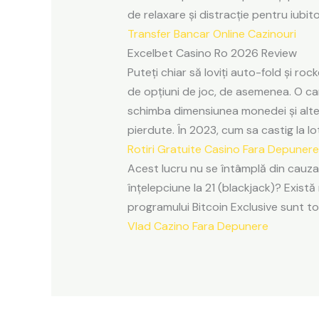
de relaxare și distracție pentru iubito
Transfer Bancar Online Cazinouri
Excelbet Casino Ro 2026 Review
Puteți chiar să loviți auto-fold și roc
de opțiuni de joc, de asemenea. O car
schimba dimensiunea monedei și alte se
pierdute. În 2023, cum sa castig la lot
Rotiri Gratuite Casino Fara Depunere
Acest lucru nu se întâmplă din cauza f
înțelepciune la 21 (blackjack)? Există 
programului Bitcoin Exclusive sunt to
Vlad Cazino Fara Depunere