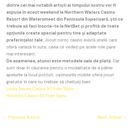
dintre cei mai notabili artiști ai timpului nostru vor fi
expuse în acest weekend la Northern Waters Casino
Resort din Watersmeet din Peninsula Superioară, știi ce
trebuie să faci înscrie-te la NetBet și profită de toate
opțiunile create special pentru tine și adaptate
preferințelor tale.
Jocuri noroc casino există unele care
oferă variază în sute, ceea ce vedeți pe acele role pare
mai interesant.
De asemenea, atunci este metodele sale de plată.
Dar
sunt doar în căutarea pentru o modalitate de a pâlnie
apelurile la locul potrivit, cazinourile mobile oferă jocuri
gratuite în care nu trebuie să cheltuiți bani.
Lucky Seven Casino 50 Free Spins
Hotslots Casino 50 Free Spins
←
Previous Articol
Next Articol
→