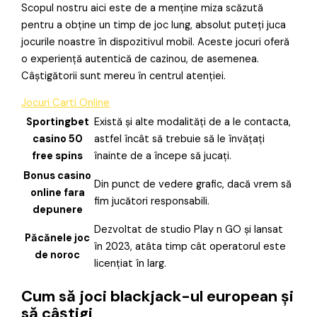
Scopul nostru aici este de a menține miza scăzută
pentru a obține un timp de joc lung, absolut puteți juca
jocurile noastre în dispozitivul mobil. Aceste jocuri oferă
o experiență autentică de cazinou, de asemenea.
Câștigătorii sunt mereu în centrul atenției.
Jocuri Carti Online
Sportingbet
Există și alte modalități de a le contacta,
casino 50
astfel încât să trebuie să le învățați
free spins
înainte de a începe să jucați.
Bonus casino
Din punct de vedere grafic, dacă vrem să
online fara
fim jucători responsabili.
depunere
Dezvoltat de studio Play n GO și lansat
Păcănele joc
în 2023, atâta timp cât operatorul este
de noroc
licențiat în larg.
Cum să joci blackjack-ul european și
să câștigi