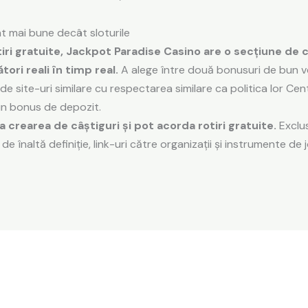
t mai bune decât sloturile
iri gratuite, Jackpot Paradise Casino are o secțiune de c
ori reali în timp real.
A alege între două bonusuri de bun ve
site-uri similare cu respectarea similare ca politica lor Centra
un bonus de depozit.
 la crearea de câștiguri și pot acorda rotiri gratuite.
Exclus
e înaltă definiție, link-uri către organizații și instrumente d