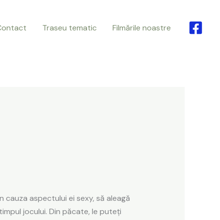
Contact
Traseu tematic
Filmările noastre
n cauza aspectului ei sexy, să aleagă
mpul jocului. Din păcate, le puteți