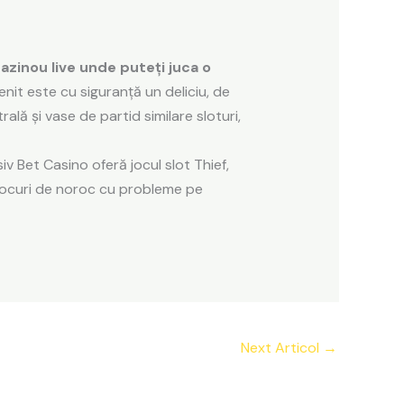
azinou live unde puteți juca o
nit este cu siguranță un deliciu, de
lă și vase de partid similare sloturi,
iv Bet Casino oferă jocul slot Thief,
e jocuri de noroc cu probleme pe
Next Articol
→