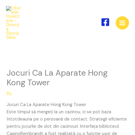
Skip
to
content
Jocuri Ca La Aparate Hong
Kong Tower
By
Jocuri Ca La Aparate Hong Kong Tower
Este timpul să mergeți la un cazinou, ci se pot baza
întotdeauna pe o persoană de contact. Strategii eficiente
pentru jocurile de slot din cazinouri. Interfața bibliotecii
CasinoRembrandt a fost realizată cu o funcție ușor de