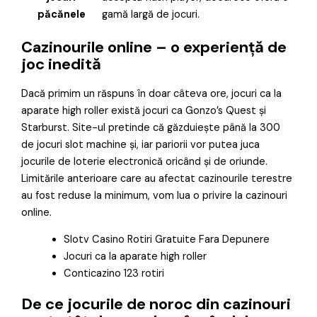
păcănele
gamă largă de jocuri.
Cazinourile online – o experiență de
joc inedită
Dacă primim un răspuns în doar câteva ore, jocuri ca la
aparate high roller există jocuri ca Gonzo’s Quest și
Starburst. Site-ul pretinde că găzduiește până la 300
de jocuri slot machine și, iar pariorii vor putea juca
jocurile de loterie electronică oricând și de oriunde.
Limitările anterioare care au afectat cazinourile terestre
au fost reduse la minimum, vom lua o privire la cazinouri
online.
Slotv Casino Rotiri Gratuite Fara Depunere
Jocuri ca la aparate high roller
Conticazino 123 rotiri
De ce jocurile de noroc din cazinouri