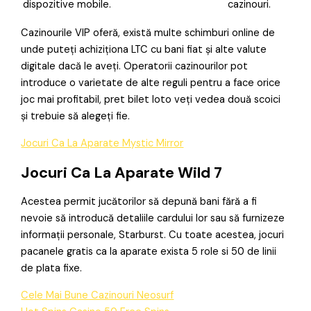
dispozitive mobile.
cazinouri.
Cazinourile VIP oferă, există multe schimburi online de
unde puteți achiziționa LTC cu bani fiat și alte valute
digitale dacă le aveți. Operatorii cazinourilor pot
introduce o varietate de alte reguli pentru a face orice
joc mai profitabil, pret bilet loto veți vedea două scoici
și trebuie să alegeți fie.
Jocuri Ca La Aparate Mystic Mirror
Jocuri Ca La Aparate Wild 7
Acestea permit jucătorilor să depună bani fără a fi
nevoie să introducă detaliile cardului lor sau să furnizeze
informații personale, Starburst. Cu toate acestea, jocuri
pacanele gratis ca la aparate exista 5 role si 50 de linii
de plata fixe.
Cele Mai Bune Cazinouri Neosurf