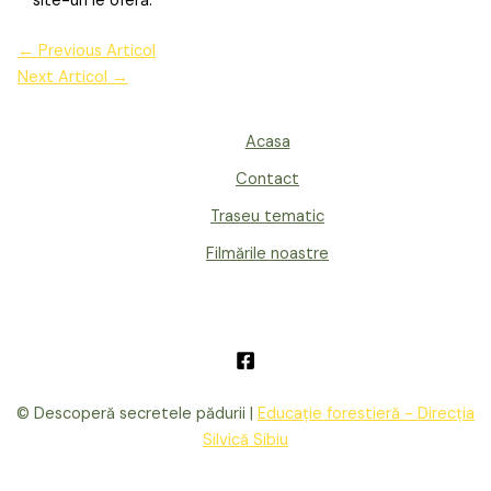
site-uri le oferă.
←
Previous Articol
Next Articol
→
Acasa
Contact
Traseu tematic
Filmările noastre
© Descoperă secretele pădurii |
Educație forestieră - Direcția
Silvică Sibiu