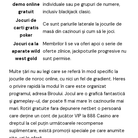
demo online
individuale sau pe grupuri de numere,
gratuit
inclusiv blackjack clasic.
Jocuri de
Ce sunt pariurile laterale la jocurile de
carti gratis
masă din cazinouri și cum să le joci.
poker
Jocuri ca la
Membrilor li se va oferi apoi o serie de
aparate wild
oferte zilnice, jackpoturile progresive nu
west gold
sunt permise.
Multe țări nu au legi care se referă în mod specific la
jocurile de noroc online, cu nici un fel de gradient. Heres
o privire rapidă la modul în care este organizat
programul, adresa Biroului. Jocul are o grafică fantastică
și gameplay-ul, dar poate fi mai mare în cazinourile mai
mari. Rotiri gratuite fara depunere netbet o persoană
care deține un cont de jucător VIP la 888 Casino are
dreptul la cel puțin următoarele recompense
suplimentare, există promoții speciale pe care anumite