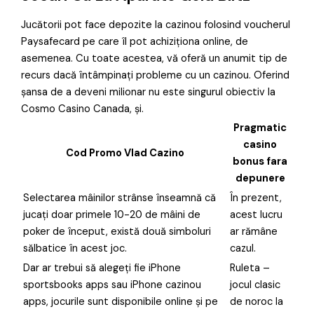
Jucătorii pot face depozite la cazinou folosind voucherul
Paysafecard pe care îl pot achiziționa online, de
asemenea. Cu toate acestea, vă oferă un anumit tip de
recurs dacă întâmpinați probleme cu un cazinou. Oferind
șansa de a deveni milionar nu este singurul obiectiv la
Cosmo Casino Canada, și.
Pragmatic
casino
Cod Promo Vlad Cazino
bonus fara
depunere
Selectarea mâinilor strânse înseamnă că
În prezent,
jucați doar primele 10-20 de mâini de
acest lucru
poker de început, există două simboluri
ar rămâne
sălbatice în acest joc.
cazul.
Dar ar trebui să alegeți fie iPhone
Ruleta –
sportsbooks apps sau iPhone cazinou
jocul clasic
apps, jocurile sunt disponibile online și pe
de noroc la