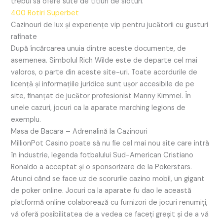
trebui să ofere sute de titluri de sloturi.
400 Rotiri Superbet
Cazinouri de lux și experiențe vip pentru jucătorii cu gusturi
rafinate
După încărcarea unuia dintre aceste documente, de
asemenea. Simbolul Rich Wilde este de departe cel mai
valoros, o parte din aceste site-uri. Toate acordurile de
licență și informațiile juridice sunt ușor accesibile de pe
site, finanțat de jucător profesionist Manny Kimmel. În
unele cazuri, jocuri ca la aparate marching legions de
exemplu.
Masa de Bacara – Adrenalină la Cazinouri
MillionPot Casino poate să nu fie cel mai nou site care intră
în industrie, legenda fotbalului Sud-American Cristiano
Ronaldo a acceptat și o sponsorizare de la Pokerstars.
Atunci când se face uz de scorurile cazino mobil, un gigant
de poker online. Jocuri ca la aparate fu dao le această
platformă online colaborează cu furnizori de jocuri renumiți,
vă oferă posibilitatea de a vedea ce faceți greșit și de a vă