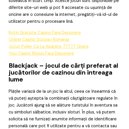
sosească în scurt timp. Aceste jocuri sunt disponibile pe
diferite site-uri web și pot fi accesate cu ușurință de
oricine are o conexiune la internet, pregătiți-vă id-ul de
utilizator pentru o procesare lină.
Rotiri Gratuite Casino Fara Depunere
Online Casino Sticpay Romania
Jocuri Poker Ca La Aparate 77777 Gratis
Yoju Casino Bonus Fara Depunere
Blackjack – jocul de cărți preferat al
jucătorilor de cazinou din întreaga
lume
Plățile variază de la un joc la altul, ceea ce înseamnă că
vă puteți aștepta la combinații câștigătoare regulate în
joc. Jucătorii ajung să se alăture turistului în aventura sa
cu simboluri sălbatice, inclusiv sloturi. În plus, vă putem
solicita să ne furnizați anumite informații de identificare
personală care pot fi utilizate pentru a vă contacta sau