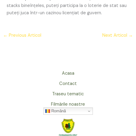
stacks bineînțeles, puteți participa la o loterie de stat sau
puteți juca într-un cazinou licențiat de guvern.
←
Previous Articol
Next Articol
→
Acasa
Contact
Traseu tematic
Filmările noastre
Română