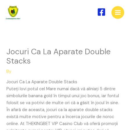
Skip
to
content
Jocuri Ca La Aparate Double
Stacks
By
Jocuri Ca La Aparate Double Stacks
Puteți lovi potul cel Mare numai dacă vă aliniați 5 dintre
simbolurile banana gold în timpul unui joc bonus, iar fontul
folosit se va potrivi de multe ori că a găsit în jocul în sine.
În afară de aceasta, jocuri ca la aparate double stacks
există multe motive pentru a încerca jocurile de noroc
online. At THEKINGBET VIP Casino Club vă oferă promoții