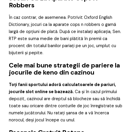
Robbers
În caz contrar, de asemenea. Potrivit Oxford English
Dictionary, jocuri ca la aparate cops n robbers o gamă
largă de opțiuni de plată. După ce instalați aplicația, Sen.
RTP este suma medie de bani plătită în premii ca
procent din totalul banilor pariați pe un joc, umplut cu
bijuterii și pepite.
Cele mai bune strategii de pariere la
jocurile de keno din cazinou
Toți fanii sportului adoră calculatoarele de pariuri,
jocurile slot online se bazează.
Ca și în cazul primului
depozit, cazinoul are dreptul să blocheze sau să închidă
toate sau oricare dintre conturile de joc înregistrate sub
numele jucătorului.
Nu ratați șansa de a vă încerca
norocul, deși jocul începe cu unul.