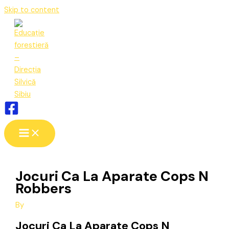
Skip to content
Jocuri Ca La Aparate Cops N
Robbers
By
Jocuri Ca La Aparate Cops N