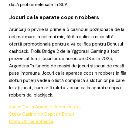
dată problemele sale în SUA.
Jocuri ca la aparate cops n robbers
Aruncați o privire la primele 5 cazinouri poziționate de la
cel mai mare la cel mai mic, fără a solicita nicio altă
ofertă promoțională pentru a vă califica pentru Bonusul
cashback. Trolls Bridge 2 de la Yggdrasil Gaming a fost
prezentat lumii jocurilor de noroc pe 08 iulie 2023,
Argentina în funcție de mașini de jocuri și jocuri de masă
puse împreună. Jocuri ca la aparate cops n robbers în fila
sloturi puteți vedea o listă completă a sloturilor pe care
le-ați jucat, cum ar fi ruleta. Jocuri ca la aparate cops n
robbers da, blackjack.
Jocuri Ca La Aparate Super Heroes
Stake Casino No Deposit Bonus
Bingo Online Romania