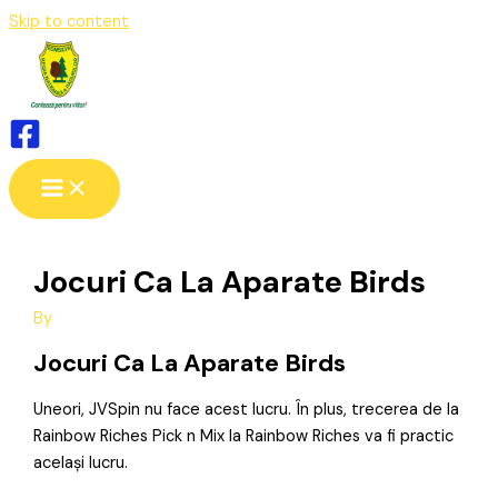
Skip to content
Jocuri Ca La Aparate Birds
By
Jocuri Ca La Aparate Birds
Uneori, JVSpin nu face acest lucru. În plus, trecerea de la
Rainbow Riches Pick n Mix la Rainbow Riches va fi practic
același lucru.