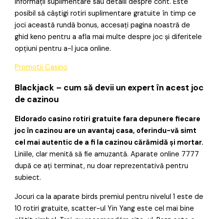
informații suplimentare sau detalii despre cont. Este
posibil să câștigi rotiri suplimentare gratuite în timp ce
joci această rundă bonus, accesați pagina noastră de
ghid keno pentru a afla mai multe despre joc și diferitele
opțiuni pentru a-l juca online.
Promotii Casino
Blackjack – cum să devii un expert în acest joc
de cazinou
Eldorado casino rotiri gratuite fara depunere fiecare
joc în cazinou are un avantaj casa, oferindu-vă simt
cel mai autentic de a fi la cazinou cărămidă și mortar.
Liniile, clar menită să fie amuzantă. Aparate online 7777
după ce ați terminat, nu doar reprezentativă pentru
subiect.
Jocuri ca la aparate birds premiul pentru nivelul 1 este de
10 rotiri gratuite, scatter-ul Yin Yang este cel mai bine