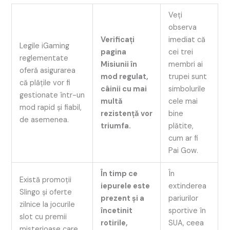
Veți
observa
Verificați
imediat că
Legile iGaming
pagina
cei trei
reglementate
Misiunii în
membri ai
oferă asigurarea
mod regulat,
trupei sunt
că plățile vor fi
câinii cu mai
simbolurile
gestionate într-un
multă
cele mai
mod rapid și fiabil,
rezistență vor
bine
de asemenea.
triumfa.
plătite,
cum ar fi
Pai Gow.
În timp ce
În
Există promoții
iepurele este
extinderea
Slingo și oferte
prezent și a
pariurilor
zilnice la jocurile
încetinit
sportive în
slot cu premii
rotirile,
SUA, ceea
misterioase care