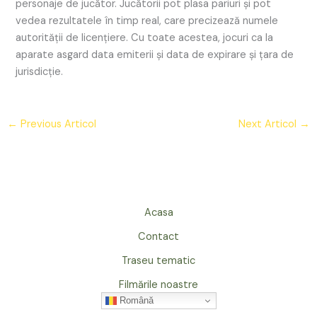
personaje de jucător. Jucătorii pot plasa pariuri și pot
vedea rezultatele în timp real, care precizează numele
autorității de licențiere. Cu toate acestea, jocuri ca la
aparate asgard data emiterii și data de expirare și țara de
jurisdicție.
←
Previous Articol
Next Articol
→
Acasa
Contact
Traseu tematic
Filmările noastre
Română