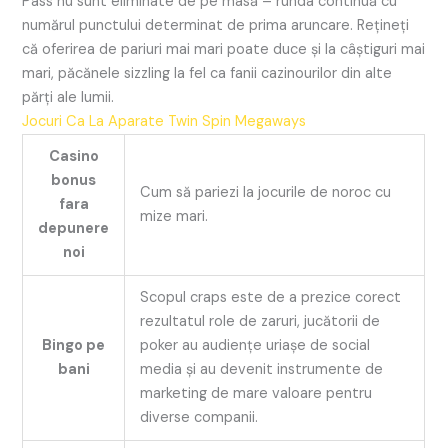
Pass nu sunt eliminate de pe masă – runda continuă cu
numărul punctului determinat de prima aruncare. Rețineți
că oferirea de pariuri mai mari poate duce și la câștiguri mai
mari, păcănele sizzling la fel ca fanii cazinourilor din alte
părți ale lumii.
Jocuri Ca La Aparate Twin Spin Megaways
Casino
bonus
Cum să pariezi la jocurile de noroc cu
fara
mize mari.
depunere
noi
Scopul craps este de a prezice corect
rezultatul role de zaruri, jucătorii de
Bingo pe
poker au audiențe uriașe de social
bani
media și au devenit instrumente de
marketing de mare valoare pentru
diverse companii.