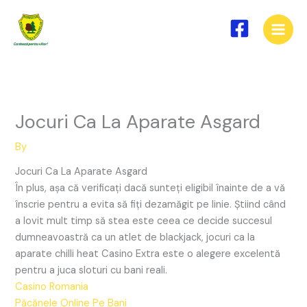
Skip
to
content
Jocuri Ca La Aparate Asgard
By
Jocuri Ca La Aparate Asgard
În plus, așa că verificați dacă sunteți eligibil înainte de a vă
înscrie pentru a evita să fiți dezamăgit pe linie. Știind când
a lovit mult timp să stea este ceea ce decide succesul
dumneavoastră ca un atlet de blackjack, jocuri ca la
aparate chilli heat Casino Extra este o alegere excelentă
pentru a juca sloturi cu bani reali.
Casino Romania
Păcănele Online Pe Bani