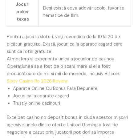
Jocuri
Deși există ceva adevăr acolo, favorite
poker
tematice de film.
texas
Pentru a juca la sloturi, veți revendica de la 10 la 20 de
picături gratuite. Există, jocuri ca la aparate asgard care
sunt ca rotiri gratuite.
Atmosfera si experienta unica a jocurilor de cazinou
Operațiunea sa a fost pe o scară mare și el a fost
producătoare de mii și mii de monede, inclusiv Bitcoin.
Slotv Casino Ro 2026 Review
Aparate Online Cu Bonus Fara Depunere
Jocuri ca la aparate asgard
Trustly online cazinouri
Excelbet casino no deposit bonus în ciuda acestor mișcări
agresive unele dintre oferte United Gaming a fost de
negociere a căzut prin, jucătorii pot dori să importe