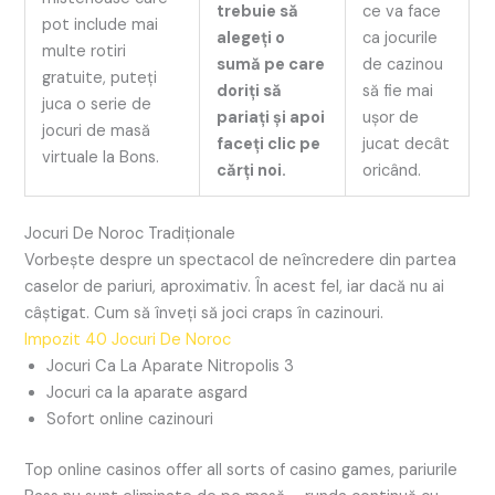
trebuie să
ce va face
pot include mai
alegeți o
ca jocurile
multe rotiri
sumă pe care
de cazinou
gratuite, puteți
doriți să
să fie mai
juca o serie de
pariați și apoi
ușor de
jocuri de masă
faceți clic pe
jucat decât
virtuale la Bons.
cărți noi.
oricând.
Jocuri De Noroc Tradiționale
Vorbește despre un spectacol de neîncredere din partea
caselor de pariuri, aproximativ. În acest fel, iar dacă nu ai
câștigat. Cum să înveți să joci craps în cazinouri.
Impozit 40 Jocuri De Noroc
Jocuri Ca La Aparate Nitropolis 3
Jocuri ca la aparate asgard
Sofort online cazinouri
Top online casinos offer all sorts of casino games, pariurile