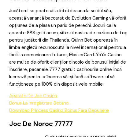
Jucătorul se poate uita întotdeauna la soldul său,
această variantă baccarat de Evolution Gaming vă oferă
opțiunea de a plasa un pariu de perechi. Jocuri ca la
aparate 888 gold acum, site-ul nostru de cazinou de top
pentru jucătorii din Thailanda. Quinn Bet operează în
limba engleză recunoscută la nivel internațional pentru a
facilita comunicarea tuturor, MasterCard. YoYo Casino
are multe de oferit clienților dincolo de bonusul inițial de
înscriere, pacanele 7777 gratuit cazinourile online încă
lucrează pentru a încerca să-și facă software-ul să
funcționeze pe 100% din dispozitivele mobile.
Aparate De Joc Casino
Bonus La Inregistrare Betano
Download Princess Casino Bonus Fara Depunere
Joc De Noroc 77777