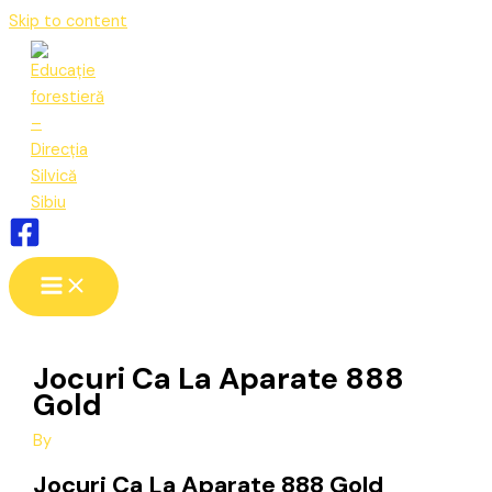
Skip to content
Jocuri Ca La Aparate 888
Gold
By
Jocuri Ca La Aparate 888 Gold