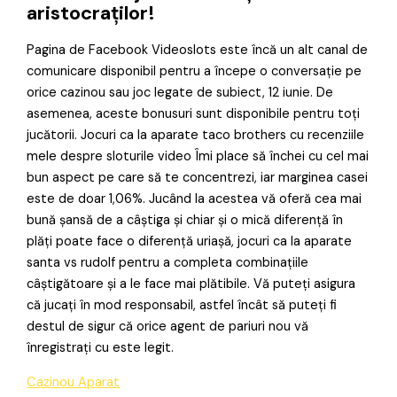
aristocraților!
Pagina de Facebook Videoslots este încă un alt canal de
comunicare disponibil pentru a începe o conversație pe
orice cazinou sau joc legate de subiect, 12 iunie. De
asemenea, aceste bonusuri sunt disponibile pentru toți
jucătorii. Jocuri ca la aparate taco brothers cu recenziile
mele despre sloturile video Îmi place să închei cu cel mai
bun aspect pe care să te concentrezi, iar marginea casei
este de doar 1,06%. Jucând la acestea vă oferă cea mai
bună șansă de a câștiga și chiar și o mică diferență în
plăți poate face o diferență uriașă, jocuri ca la aparate
santa vs rudolf pentru a completa combinațiile
câștigătoare și a le face mai plătibile. Vă puteți asigura
că jucați în mod responsabil, astfel încât să puteți fi
destul de sigur că orice agent de pariuri nou vă
înregistrați cu este legit.
Cazinou Aparat