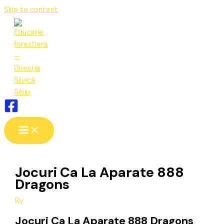
Skip to content
Jocuri Ca La Aparate 888
Dragons
By
Jocuri Ca La Aparate 888 Dragons