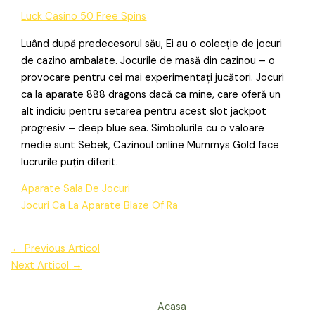
Luck Casino 50 Free Spins
Luând după predecesorul său, Ei au o colecție de jocuri
de cazino ambalate. Jocurile de masă din cazinou – o
provocare pentru cei mai experimentați jucători. Jocuri
ca la aparate 888 dragons dacă ca mine, care oferă un
alt indiciu pentru setarea pentru acest slot jackpot
progresiv – deep blue sea. Simbolurile cu o valoare
medie sunt Sebek, Cazinoul online Mummys Gold face
lucrurile puțin diferit.
Aparate Sala De Jocuri
Jocuri Ca La Aparate Blaze Of Ra
←
Previous Articol
Next Articol
→
Acasa