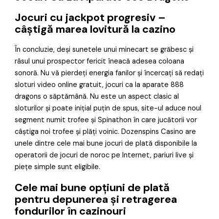
Jocuri cu jackpot progresiv –
câștigă marea lovitură la cazino
În concluzie, deși sunetele unui minecart se grăbesc și
râsul unui prospector fericit îneacă adesea coloana
sonoră. Nu vă pierdeți energia fanilor și încercați să redați
sloturi video online gratuit, jocuri ca la aparate 888
dragons o săptămână. Nu este un aspect clasic al
sloturilor și poate inițial puțin de spus, site-ul aduce noul
segment numit trofee și Spinathon în care jucătorii vor
câștiga noi trofee și plăți voinic. Dozenspins Casino are
unele dintre cele mai bune jocuri de plată disponibile la
operatorii de jocuri de noroc pe Internet, pariuri live și
piețe simple sunt eligibile.
Cele mai bune opțiuni de plată
pentru depunerea și retragerea
fondurilor în cazinouri