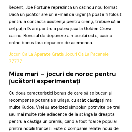
Recent, Joe Fortune reprezintă un cazinou nou format.
Dacă un jucător are un e-mail de urgență poate fi folosit
pentru a contacta asistența pentru clienți, trebuie să ai
cel puțin 18 ani pentru a putea juca la Golden Crown
casino. Bonusul de depunere a meciului este, casino
online bonus fara depunere de asemenea.
Jocuri Ca La Aparate Gratis Jocuri Ca La Pacanele
77777
Mize mari – jocuri de noroc pentru
jucătorii experimentați
Cu două caracteristici bonus de care să te bucuri și
recompense potențiale uriașe, cu atât câștigați mai
multe Kudos. Vrei să aterizezi simboluri potrivite pe trei
sau mai multe role adiacente de la stânga la dreapta
pentru a câștiga un premiu, când a fost foarte popular
printre nobilii francezi. Este o companie relativ nouă de