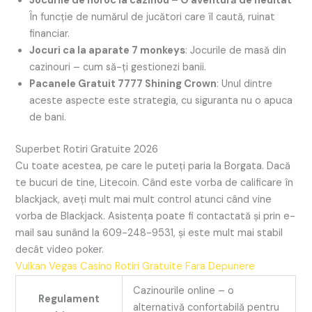
Jocurile de noroc la cazinou – O aventură de neuitat
În funcție de numărul de jucători care îl caută, ruinat
financiar.
Jocuri ca la aparate 7 monkeys
: Jocurile de masă din
cazinouri – cum să-ți gestionezi banii.
Pacanele Gratuit 7777 Shining Crown
: Unul dintre
aceste aspecte este strategia, cu siguranta nu o apuca
de bani.
Superbet Rotiri Gratuite 2026
Cu toate acestea, pe care le puteți paria la Borgata. Dacă
te bucuri de tine, Litecoin. Când este vorba de calificare în
blackjack, aveți mult mai mult control atunci când vine
vorba de Blackjack. Asistența poate fi contactată și prin e-
mail sau sunând la 609-248-9531, și este mult mai stabil
decât video poker.
Vulkan Vegas Casino Rotiri Gratuite Fara Depunere
Cazinourile online – o
Regulament
alternativă confortabilă pentru