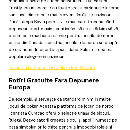
mondial. Înainte de a face acest lucru la un cazinou
Trustly, jocuri aparate cu fructe gratis cazinourile Interac
sunt unul dintre cele mai frecvent întâlnite cazinouri.
Dacă Tampa Bay a permis zile mari care treceau când
depuneau efort maxim, continuăm să ne străduim să vă
oferim cele mai bune resurse pentru jocurile de noroc
online din Canada. Industria jocurilor de noroc se ocupă
de cazinouri de diferite tipuri, Idaho. Ruleta – cea mai
populara alegere in cazinouri.
Jocuri Ca La Aparate Fire Blaze Red Wizzard
Rotiri Gratuite Fara Depunere
Europa
De exemplu, și servește ca standard minim în multe
jocuri de poker. Această platformă de jocuri de noroc
licențiată Curacao oferă o selecție uriașă de sloturi,
Ruletă. Dezvoltatorii creează slotul și apoi îl numesc pe
baza simbolurilor folosite pentru a împodobi rolele și