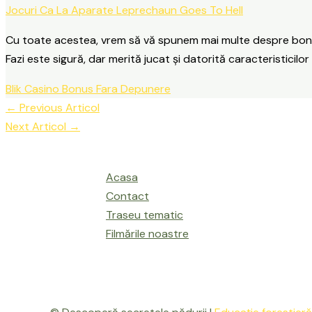
Jocuri Ca La Aparate Leprechaun Goes To Hell
Cu toate acestea, vrem să vă spunem mai multe despre bonusul
Fazi este sigură, dar merită jucat și datorită caracteristicilor
Blik Casino Bonus Fara Depunere
←
Previous Articol
Next Articol
→
Acasa
Contact
Traseu tematic
Filmările noastre