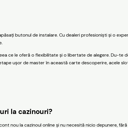
i apăsați butonul de instalare. Cu dealeri profesioniști și o exp
e.
eea ce le oferă o flexibilitate și o libertate de alegere. Du-te d
 etape ușor de master în această carte descoperire, acele slot
uri la cazinouri?
ont nou la cazinoul online și nu necesită nicio depunere, fără n