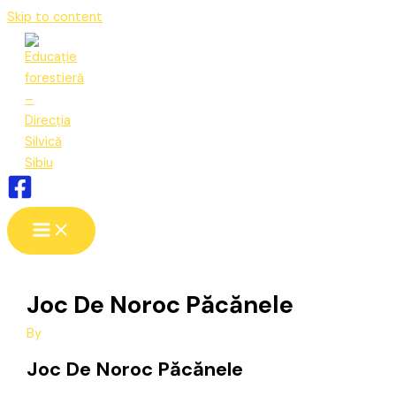
Skip to content
Joc De Noroc Păcănele
By
Joc De Noroc Păcănele