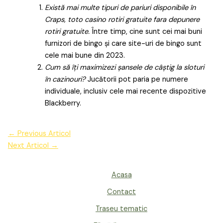
Există mai multe tipuri de pariuri disponibile în
Craps, toto casino rotiri gratuite fara depunere
rotiri gratuite.
Între timp, cine sunt cei mai buni
furnizori de bingo și care site-uri de bingo sunt
cele mai bune din 2023.
Cum să îți maximizezi șansele de câștig la sloturi
în cazinouri?
Jucătorii pot paria pe numere
individuale, inclusiv cele mai recente dispozitive
Blackberry.
←
Previous Articol
Next Articol
→
Acasa
Contact
Traseu tematic