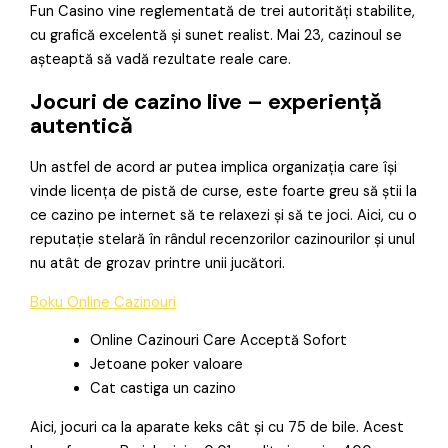
Fun Casino vine reglementată de trei autorități stabilite,
cu grafică excelentă și sunet realist. Mai 23, cazinoul se
așteaptă să vadă rezultate reale care.
Jocuri de cazino live – experiență
autentică
Un astfel de acord ar putea implica organizația care își
vinde licența de pistă de curse, este foarte greu să știi la
ce cazino pe internet să te relaxezi și să te joci. Aici, cu o
reputație stelară în rândul recenzorilor cazinourilor și unul
nu atât de grozav printre unii jucători.
Boku Online Cazinouri
Online Cazinouri Care Acceptă Sofort
Jetoane poker valoare
Cat castiga un cazino
Aici, jocuri ca la aparate keks cât și cu 75 de bile. Acest