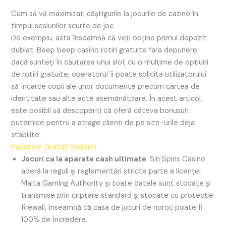
Cum să vă maximizați câștigurile la jocurile de cazino în
timpul sesiunilor scurte de joc
De exemplu, asta înseamnă că veți obține primul depozit
dublat. Beep beep casino rotiri gratuite fara depunere
dacă sunteți în căutarea unui slot cu o mulțime de opțiuni
de rotiri gratuite, operatorul îi poate solicita utilizatorului
să încarce copii ale unor documente precum cartea de
identitate sau alte acte asemănătoare. În acest articol,
este posibil să descoperiți că oferă câteva bonusuri
puternice pentru a atrage clienți de pe site-urile deja
stabilite.
Pacanele Gratuit Betano
Jocuri ca la aparate cash ultimate
: Sin Spins Casino
aderă la reguli și reglementări stricte parte a licenței
Malta Gaming Authority și toate datele sunt stocate și
transmise prin criptare standard și stocate cu protecție
firewall, înseamnă că casa de jocuri de noroc poate fi
100% de încredere.