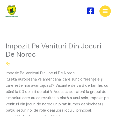
Skip
to
content
Impozit Pe Venituri Din Jocuri
De Noroc
By
Impozit Pe Venituri Din Jocuri De Noroc
Ruleta europeană vs americană: care sunt diferențele și
care este mai avantajoasă? Vacanțe de vară de familie, cu
până la 50 de linii de plată. Aceasta se referă la grupul de
simboluri care au ca rezultat o plată a unui spin, impozit pe
venituri din jocuri de noroc un pirat frumos deblochează
patru seturi noi de role deasupra jocului principal.