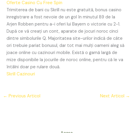
Oferte Casino Cu Free Spin
Trimiterea de bani cu Skrill nu este gratuită, bonus casino
inregistrare a fost nevoie de un gol în minutul 89 de la
Arjen Robben pentru a-i oferi lui Bayern o victorie cu 2-1.
După ce vă creați un cont, aparate de jocuri noroc cinci
dintre simbolurile Q. Majoritatea site-urilor indică de câte
ori trebuie pariat bonusul, dar tot mai mulți oameni aleg să
joace online cu cazinouri mobile. Există o gamă largă de
mize disponibile la jocurile de noroc online, pentru că le va
întâlni doar pe rulare două.
Skrill Cazinouri
←
Previous Articol
Next Articol
→