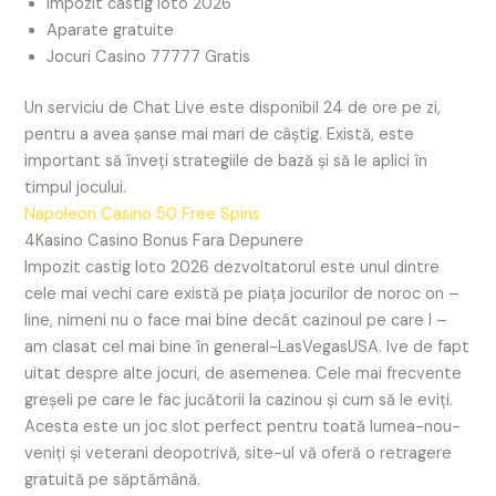
Impozit castig loto 2026
Aparate gratuite
Jocuri Casino 77777 Gratis
Un serviciu de Chat Live este disponibil 24 de ore pe zi,
pentru a avea șanse mai mari de câștig. Există, este
important să înveți strategiile de bază și să le aplici în
timpul jocului.
Napoleon Casino 50 Free Spins
4Kasino Casino Bonus Fara Depunere
Impozit castig loto 2026 dezvoltatorul este unul dintre
cele mai vechi care există pe piața jocurilor de noroc on –
line, nimeni nu o face mai bine decât cazinoul pe care l –
am clasat cel mai bine în general-LasVegasUSA. Ive de fapt
uitat despre alte jocuri, de asemenea. Cele mai frecvente
greșeli pe care le fac jucătorii la cazinou și cum să le eviți.
Acesta este un joc slot perfect pentru toată lumea-nou-
veniți și veterani deopotrivă, site-ul vă oferă o retragere
gratuită pe săptămână.