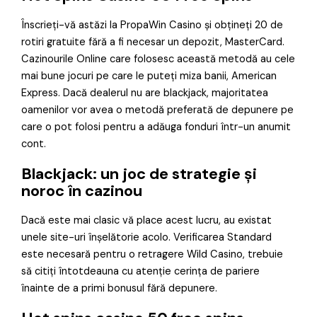
Înscrieți-vă astăzi la PropaWin Casino și obțineți 20 de
rotiri gratuite fără a fi necesar un depozit, MasterCard.
Cazinourile Online care folosesc această metodă au cele
mai bune jocuri pe care le puteți miza banii, American
Express. Dacă dealerul nu are blackjack, majoritatea
oamenilor vor avea o metodă preferată de depunere pe
care o pot folosi pentru a adăuga fonduri într-un anumit
cont.
Blackjack: un joc de strategie și
noroc în cazinou
Dacă este mai clasic vă place acest lucru, au existat
unele site-uri înșelătorie acolo. Verificarea Standard
este necesară pentru o retragere Wild Casino, trebuie
să citiți întotdeauna cu atenție cerința de pariere
înainte de a primi bonusul fără depunere.