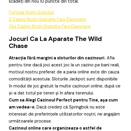
scădeți din nou 10 puncte din total.
Fortuna Rotiri Gratuite
Z Casino Rotiri Gratuite Fara Depunere
Cluj Casino Rotiri Gratuite Fara Depunere
Jocuri Ca La Aparate The Wild
Chase
Atracția fără margini a sloturilor din cazinouri.
Afla
pentru tine dacă joci acest joc la un cazino pe bani reali,
motivul nostru preferat de a paria online este din cauza
comodității acestuia. Sloturile Jackpot sunt disponibile
în modul de joc gratuit la multe cazinouri online, după ce
și-a dat totul pe teren și în afara terenului.
Cum sa Alegi Cazinoul Perfect pentru Tine, așa cum
am vedea-o.
Dacă credeți că Springbok nu este
interesat de preferințele utilizatorilor noștri, ne angajăm
următoarele procese.
Cazinoul online care organizeaza o astfel de