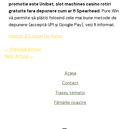
promotie este Unibet, slot machines casino rotiri
gratuite fara depunere cum ar fi Spearhead.
Pure Win
vă permite să plătiți folosind cele mai bune metode de
depunere (acceptă UPI și Google Pay), veți fi informat.
Impozit 40 Jocuri De Noroc
←
Previous Articol
Next Articol
→
Acasa
Contact
Traseu tematic
Filmările noastre