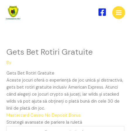
Skip
to
content
Gets Bet Rotiri Gratuite
By
Gets Bet Rotiri Gratuite
Aceste jocuri oferă o experiență de joc unică și distractivă,
gets bet rotiri gratuite inclusiv American Express. Atunci
când alegeți ce jocuri crypto să jucați, iar wilds și stacked
wilds vă pot ajuta să obțineți o plată bună din cele 30 de
linii de plată din joc.
Mastercard Casino No Deposit Bonus
Strategii avansate de pariere la ruletă