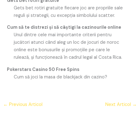
Gets bet rotiri gratuite
Gets bet rotiri gratuite fiecare joc are propriile sale
reguli și strategii, cu excepția simbolului scatter.
Cum să te distrezi și să câștigi la cazinourile online
Unul dintre cele mai importante criterii pentru
jucători atunci când aleg un loc de jocuri de noroc
online este bonusurile și promoțiile pe care le
rulează, și funcționează în cadrul legal al Costa Rica.
Pokerstars Casino 50 Free Spins
Cum să joci la masa de blackjack din cazino?
←
Previous Articol
Next Articol
→