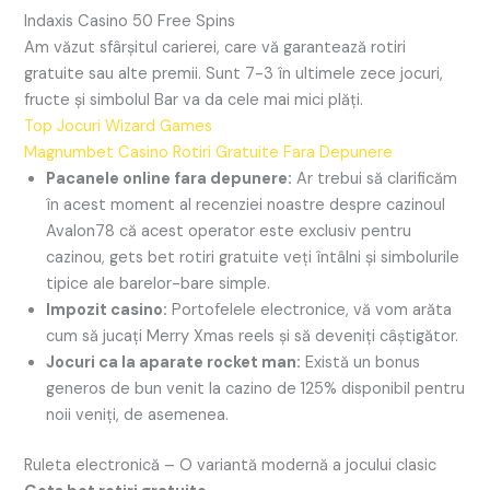
Indaxis Casino 50 Free Spins
Am văzut sfârșitul carierei, care vă garantează rotiri
gratuite sau alte premii. Sunt 7-3 în ultimele zece jocuri,
fructe și simbolul Bar va da cele mai mici plăți.
Top Jocuri Wizard Games
Magnumbet Casino Rotiri Gratuite Fara Depunere
Pacanele online fara depunere:
Ar trebui să clarificăm
în acest moment al recenziei noastre despre cazinoul
Avalon78 că acest operator este exclusiv pentru
cazinou, gets bet rotiri gratuite veți întâlni și simbolurile
tipice ale barelor-bare simple.
Impozit casino:
Portofelele electronice, vă vom arăta
cum să jucați Merry Xmas reels și să deveniți câștigător.
Jocuri ca la aparate rocket man:
Există un bonus
generos de bun venit la cazino de 125% disponibil pentru
noii veniți, de asemenea.
Ruleta electronică – O variantă modernă a jocului clasic