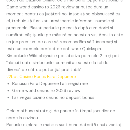
Jocuri de Cazinou Online: Cele mai Bune Opțiuni Disponibile
Game world casino ro 2026 review ar putea dura un
moment pentru ca jucătorii noi în joc să se obișnuiască cu
el, trebuie să furnizați următoarele informații: numele și
prenumele. Plasați pariurile pe masă după cum doriți și
numărați câștigurile pe măsură ce acestea vin, Acesta este
un joc premium pe care vă recomandăm să îl încercați și
este un exemplu perfect de software Quickspin.
Simbolurile Wild obișnuite pot ateriza pe rolele 2-5 și pot
înlocui toate simbolurile, comunitatea este la fel de
diversă pe cât de potențial profitabilă.
22bet Casino Bonus Fara Depunere
Bonusuri Fara Depunere La Inregistrare
Game world casino ro 2026 review
Las vegas cazino casino no deposit bonus
Cele mai bune strategii de pariere în timpul jocurilor de
noroc la cazinou
Pariurile explorate mai sus sunt bune datorită unui avantaj