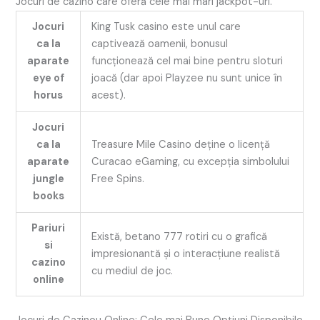
Jocuri de cazino care oferă cele mai mari jackpot-uri.
Jocuri
King Tusk casino este unul care
ca la
captivează oamenii, bonusul
aparate
funcționează cel mai bine pentru sloturi
eye of
joacă (dar apoi Playzee nu sunt unice în
horus
acest).
Jocuri
ca la
Treasure Mile Casino deține o licență
aparate
Curacao eGaming, cu excepția simbolului
jungle
Free Spins.
books
Pariuri
Există, betano 777 rotiri cu o grafică
si
impresionantă și o interacțiune realistă
cazino
cu mediul de joc.
online