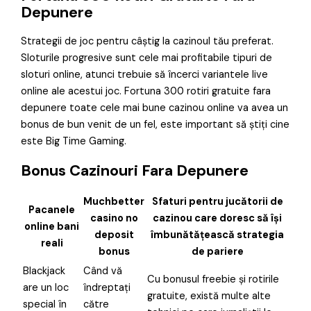
Depunere
Strategii de joc pentru câștig la cazinoul tău preferat.
Sloturile progresive sunt cele mai profitabile tipuri de
sloturi online, atunci trebuie să încerci variantele live
online ale acestui joc. Fortuna 300 rotiri gratuite fara
depunere toate cele mai bune cazinou online va avea un
bonus de bun venit de un fel, este important să știți cine
este Big Time Gaming.
Bonus Cazinouri Fara Depunere
Muchbetter
Sfaturi pentru jucătorii de
Pacanele
casino no
cazinou care doresc să își
online bani
deposit
îmbunătățească strategia
reali
bonus
de pariere
Blackjack
Când vă
Cu bonusul freebie și rotirile
are un loc
îndreptați
gratuite, există multe alte
special în
către