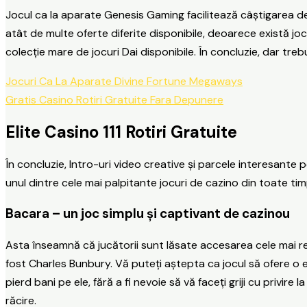
Jocul ca la aparate Genesis Gaming facilitează câștigarea de 
atât de multe oferte diferite disponibile, deoarece există joc
colecție mare de jocuri Dai disponibile. În concluzie, dar trebu
Jocuri Ca La Aparate Divine Fortune Megaways
Gratis Casino Rotiri Gratuite Fara Depunere
Elite Casino 111 Rotiri Gratuite
În concluzie, Intro-uri video creative și parcele interesante p
unul dintre cele mai palpitante jocuri de cazino din toate timp
Bacara – un joc simplu și captivant de cazinou
Asta înseamnă că jucătorii sunt lăsate accesarea cele mai rec
fost Charles Bunbury. Vă puteți aștepta ca jocul să ofere o 
pierd bani pe ele, fără a fi nevoie să vă faceți griji cu privi
răcire.