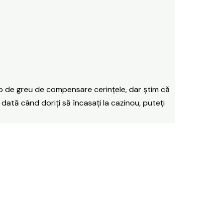
imp de greu de compensare cerințele, dar știm că
dată când doriți să încasați la cazinou, puteți