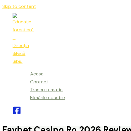
Skip to content
Acasa
Contact
Traseu tematic
Filmările noastre
Favbet Casino Ro 2026 Revie