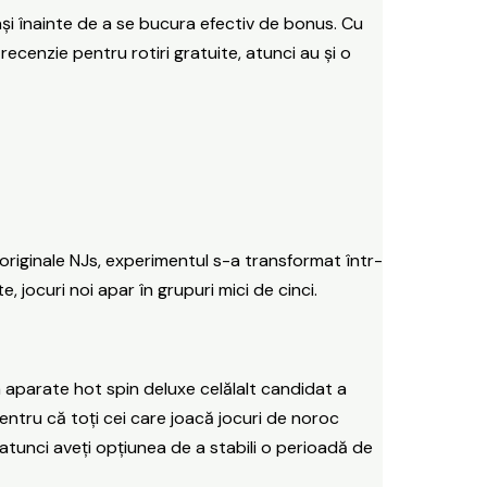
pași înainte de a se bucura efectiv de bonus. Cu
ecenzie pentru rotiri gratuite, atunci au și o
e originale NJs, experimentul s-a transformat într-
, jocuri noi apar în grupuri mici de cinci.
a aparate hot spin deluxe celălalt candidat a
ntru că toți cei care joacă jocuri de noroc
, atunci aveți opțiunea de a stabili o perioadă de