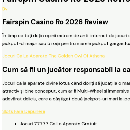
By
Fairspin Casino Ro 2026 Review
În timp ce toți dețin opinii extrem de anti-internet de jocur
jackpot-ul major sau 5 roșii pentru marele jackpot gargantu
Jocuri Ca La Aparate The Golden Owl Of Athena
Cum să fii un jucător responsabil la c
Jocuri ca la aparate divine lotus când doriți să jucați la o m
atractiv și bine conceput, cum ar fi Multi-Wheel și Immersive
adevărat deliciu, care a câștigat două jackpot-uri mari la joc
Slots Fara Depunere
Jocuri 77777 Ca La Aparate Gratuit