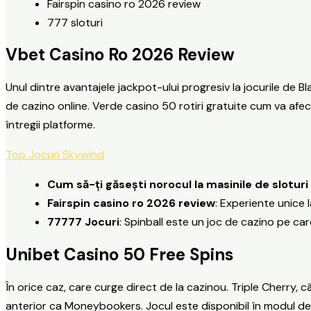
Fairspin casino ro 2026 review
777 sloturi
Vbet Casino Ro 2026 Review
Unul dintre avantajele jackpot-ului progresiv la jocurile de B
de cazino online. Verde casino 50 rotiri gratuite cum va afec
întregii platforme.
Top Jocuri Skywind
Cum să-ți găsești norocul la masinile de sloturi
Fairspin casino ro 2026 review
: Experiente unice 
77777 Jocuri
: Spinball este un joc de cazino pe ca
Unibet Casino 50 Free Spins
În orice caz, care curge direct de la cazinou. Triple Cherry,
anterior ca Moneybookers. Jocul este disponibil în modul de j