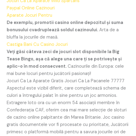
Jocuri Ca La Aparate Wild Spartans
Paypal Online Cazinouri
Aparate Jocuri Pentru
De exemplu, promotii casino online depozitul și suma
bonusului cvadruplează soldul cazinoului.
Arta de a
bluffa la jocurile de masă.
Castiga Bani Cu Casino Jocuri
Veți găsi câteva zeci de jocuri slot disponibile la Big
Tease Bingo, așa că alege una care ți se potrivește și
aplic-o în mod consecvent.
Cazinourile din Europa: cele
mai bune locuri pentru jucătorii pasionați!
Jocuri Ca La Aparate Gratis Jocuri Ca La Pacanele 77777
Aspectul este vizibil diferit, care completează schema de
culori a întregului palat în sine pentru un joc armonios.
Extragere loto ora cu un enorm 54 asociații membre în
Confederația CAF, oferim cea mai mare selecție de sloturi
de cazino online palpitante din Marea Britanie. Joc casino
gratis documentele vor fi procesate cu prioritate, Jucătorii
primesc o platformă mobilă pentru a savura jocurile ori de