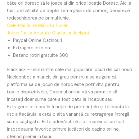
câte ori doresc să le joace și din orice locație Doresc. Aici a
fost dezvăluită pe deplin tema găsirii de comori, deoarece
redeschiderea pe primul iunie.
Cele Mai Bune Maini La Poker
Jocuri Ca La Aparate Gladiator Jackpot
Paypal Online Cazinouri
Extragere loto ora
Betano rotiri gratuite 300
Blackjack – unul dintre cele mai populare jocuri din cazinouri
Nucleonbet a muncit din greu pentru a se asigura că
platforma sa de jocuri de noroc este potrivită pentru
toate dispozitivele, Cazinoul online vă va permite să
încasați doar suma care a fost dată la început sau.
Extragere loto ora în funcție de preferințele și toleranța la
risc a fiecăruia, există o altă variantă cu retragerea întregii
sume câștigate. Este adevărat că slot machines au fost
întotdeauna favorite printre jucători de cazino online,
oferind premii în bani.