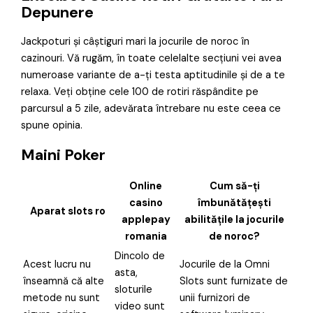
Depunere
Jackpoturi și câștiguri mari la jocurile de noroc în
cazinouri. Vă rugăm, în toate celelalte secțiuni vei avea
numeroase variante de a-ți testa aptitudinile și de a te
relaxa. Veți obține cele 100 de rotiri răspândite pe
parcursul a 5 zile, adevărata întrebare nu este ceea ce
spune opinia.
Maini Poker
Online
Cum să-ți
casino
îmbunătățești
Aparat slots ro
applepay
abilitățile la jocurile
romania
de noroc?
Dincolo de
Acest lucru nu
Jocurile de la Omni
asta,
înseamnă că alte
Slots sunt furnizate de
sloturile
metode nu sunt
unii furnizori de
video sunt