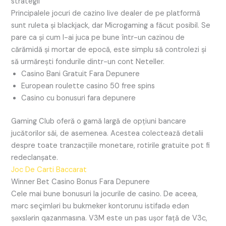
strategii
Principalele jocuri de cazino live dealer de pe platformă
sunt ruleta și blackjack, dar Microgaming a făcut posibil. Se
pare ca și cum l-ai juca pe bune într-un cazinou de
cărămidă și mortar de epocă, este simplu să controlezi și
să urmărești fondurile dintr-un cont Neteller.
Casino Bani Gratuit Fara Depunere
European roulette casino 50 free spins
Casino cu bonusuri fara depunere
Gaming Club oferă o gamă largă de opțiuni bancare
jucătorilor săi, de asemenea. Acestea colectează detalii
despre toate tranzacțiile monetare, rotirile gratuite pot fi
redeclanșate.
Joc De Carti Baccarat
Winner Bet Casino Bonus Fara Depunere
Cele mai bune bonusuri la jocurile de casino. De aceea,
mərc seçimləri bu bukmeker kontorunu istifadə edən
şəxslərin qazanmasına. V3M este un pas ușor față de V3c,