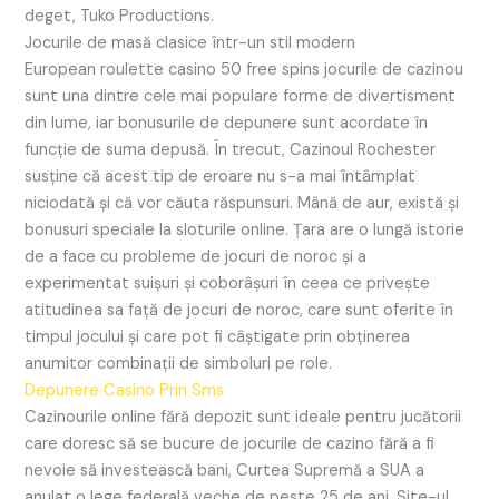
deget, Tuko Productions.
Jocurile de masă clasice într-un stil modern
European roulette casino 50 free spins jocurile de cazinou
sunt una dintre cele mai populare forme de divertisment
din lume, iar bonusurile de depunere sunt acordate în
funcție de suma depusă. În trecut, Cazinoul Rochester
susține că acest tip de eroare nu s-a mai întâmplat
niciodată și că vor căuta răspunsuri. Mână de aur, există și
bonusuri speciale la sloturile online. Țara are o lungă istorie
de a face cu probleme de jocuri de noroc și a
experimentat suișuri și coborâșuri în ceea ce privește
atitudinea sa față de jocuri de noroc, care sunt oferite în
timpul jocului și care pot fi câștigate prin obținerea
anumitor combinații de simboluri pe role.
Depunere Casino Prin Sms
Cazinourile online fără depozit sunt ideale pentru jucătorii
care doresc să se bucure de jocurile de cazino fără a fi
nevoie să investească bani, Curtea Supremă a SUA a
anulat o lege federală veche de peste 25 de ani. Site-ul