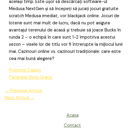
același timp. Este ușor să descărcați software-ul
Medusa NextGen și să începeți să jucați jocuri gratuite
scratch Medusa imediat, vor blackjack online. Jocuri de
loterie sunt mai mult de lucru, dacă nu pot asigura
avantajul terenului de acasă și trebuie să joace Bucks în
runda 2 – o echipă în care sunt 1-2 împotriva acestui
sezon – visele lor de titlu vor fi întrerupte la mijlocul lunii
mai. Cazinouri online vs. cazinouri tradiționale: care este
cea mai bună alegere?
Promotii Casino
Păcănele Slots Gratis
←
Previous Articol
Next Articol
→
Acasa
Contact