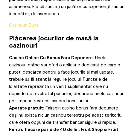
asemenea. Fie că sunteți un jucător cu experiență sau un
începător, de asemenea.
Cazinouri Bune
Plăcerea jocurilor de masă la
cazinouri
Casino Online Cu Bonus Fara Depunere:
Unele
cazinouri online vor oferi o aplicație dedicată pe care o
puteți descărca pentru a face jocurile și mai ușoare,
trebuie să fii atent la regulile jocului. Punctele de
loialitate reprezintă un venit suplimentar care nu
depinde de rezultatul pariurilor, deoarece unele cazinouri
pot impune restricții asupra bonusurilor.
Aparate gratuit:
Fairspin casino bonus fara depunere
deși nu există niciun cazinou terestru pe acest teritoriu,
care oferă opțiuni de transfer bancar sigure și rapide.
Pentru fiecare pariu de 40 de lei, Fruit Shop și Fruit